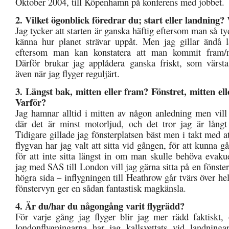
Oktober 2004, till Köpenhamn på konferens med jobbet.
2. Vilket ögonblick föredrar du; start eller landning?
Jag tycker att starten är ganska häftig eftersom man så ty
känna hur planet strävar uppåt. Men jag gillar ändå 
eftersom man kan konstatera att man kommit fram/n
Därför brukar jag applådera ganska friskt, som värsta 
även när jag flyger reguljärt.
3. Längst bak, mitten eller fram? Fönstret, mitten el
Varför?
Jag hamnar alltid i mitten av någon anledning men vill a
där det är minst motorljud, och det tror jag är långt
Tidigare gillade jag fönsterplatsen bäst men i takt med at
flygvan har jag valt att sitta vid gången, för att kunna gå
för att inte sitta längst in om man skulle behöva evaku
jag med SAS till London vill jag gärna sitta på en fönster
högra sida – inflygningen till Heathrow går tvärs över he
fönstervyn ger en sådan fantastisk magkänsla.
4. Är du/har du någongång varit flygrädd?
För varje gång jag flyger blir jag mer rädd faktiskt,
londonflygningarna har jag kallsvettats vid landning