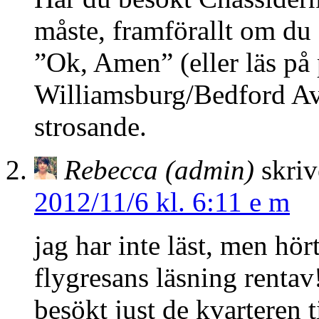
måste, framförallt om du
”Ok, Amen” (eller läs på 
Williamsburg/Bedford Ave
strosande.
Rebecca (admin)
skriv
2012/11/6 kl. 6:11 e m
jag har inte läst, men hö
flygresans läsning rentav!
besökt just de kvarteren 