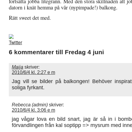
fortsätta jobba litegrann. Med den stora skillnaden att j
datorn i knät hemma på vår (nypimpade!) balkong.
Rätt sweet det med.
6 kommentarer till Fredag 4 juni
Maija
skriver:
2010/6/4 kl. 2:27 e m
Jag vill se bilder på balkongen! Behöver inspirati
soliga fyrkant.
Rebecca (admin)
skriver:
2010/6/4 kl. 3:06 e m
jag vågar lova en bild snart, jag är så in i bomb
förvandlingen från kal soptipp => mysrum med inn