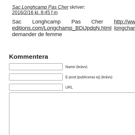
Sac Longhcamp Pas Cher
skriver:
2016/2/16 kl. 8:45 f m
Sac Longhcamp Pas Cher
http://w
editions.com/Longchamp_BDiJpdqN.html
longcha
demander de femme
Kommentera
Namn (krävs)
E-post (publiceras ej) (krävs)
URL