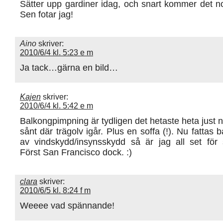
Sätter upp gardiner idag, och snart kommer det n
Sen fotar jag!
Aino
skriver:
2010/6/4 kl. 5:23 e m
Ja tack…gärna en bild…
Kajen
skriver:
2010/6/4 kl. 5:42 e m
Balkongpimpning är tydligen det hetaste heta just n
sånt där trägolv igår. Plus en soffa (!). Nu fattas 
av vindskydd/insynsskydd så är jag all set fö
Först San Francisco dock. :)
clara
skriver:
2010/6/5 kl. 8:24 f m
Weeee vad spännande!