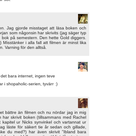
men. Jag gjorde misstaget att läsa boken och
jan som någonsin har skrivits (jag säger typ
re bok på semestern. Den hette Gold diggers.
isstänker i alla fall att filmen är minst lika
 Varning för den alltså.
 det bara internet, ingen teve
r i shopaholic-serien, tyvärr :)
et bättre än filmen och nu nördar jag in mig
m har skrivit boken (tillsammans med Rachel
kapitel ur Nicks synvinkel och vartannat ur
g läste för säkert tie år sedan och gillade,
ske du med?) har även skrivit ”Ibland bara