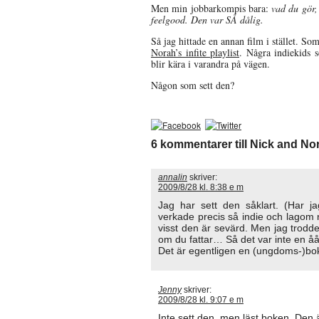
Men min jobbarkompis bara:
vad du gör, 
feelgood. Den var SÅ dålig.
Så jag hittade en annan film i stället. So
Norah’s infite playlist
. Några indiekids 
blir kära i varandra på vägen.
Någon som sett den?
6 kommentarer till Nick and Nora
annalin
skriver:
2009/8/28 kl. 8:38 e m
Jag har sett den såklart. (Har 
verkade precis så indie och lagom
visst den är sevärd. Men jag trodde
om du fattar… Så det var inte en ååå
Det är egentligen en (ungdoms-)bok
Jenny
skriver:
2009/8/28 kl. 9:07 e m
Inte sett den, men läst boken. Den ä