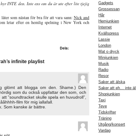
hyr INTE den. Inte ens om du är ute efter lite tjejig
Gadgets
Grossessan
Hår
m låter som nästan för bra för att vara sann:
Nick and
Hemjunkien
som letar efter en hemlig spelning i New York och
Internet
Kvällspress
Lassie
London
Dela:
Mat o dryck
Minijunkien
h’s infinite playlist
Musik
Radio
Resor
Saker att älska
jag glömt att blogga om den. Shame.) Den
Saker att eh… inte ä
 nördig som du också uppfattar den som, och
Shopjunkien
 att ”soundtracket skulle spela en huvudroll”,
Taxi
åhhhh-film för mig iallafall.
Teve
. Som kanske är bättre.
Tidskrifter
Träning
Utgång/konsert
Vardag
r söt.