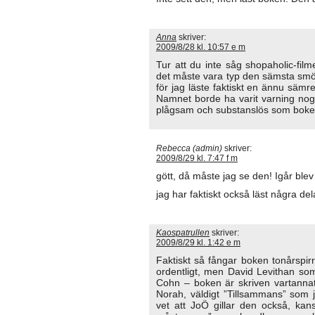
Anna
skriver:
2009/8/28 kl. 10:57 e m
Tur att du inte såg shopaholic-fil
det måste vara typ den sämsta smör
för jag läste faktiskt en ännu säm
Namnet borde ha varit varning nog) M
plågsam och substanslös som boken.
Rebecca (admin)
skriver:
2009/8/29 kl. 7:47 f m
gött, då måste jag se den! Igår blev
jag har faktiskt också läst några dela
Kaospatrullen
skriver:
2009/8/29 kl. 1:42 e m
Faktiskt så fångar boken tonårspirr
ordentligt, men David Levithan so
Cohn – boken är skriven vartannat 
Norah, väldigt ”Tillsammans” som ja
vet att JoÖ gillar den också, kan