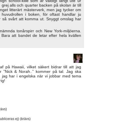
h school-kille som är väldigt långt ute ur
grej alls och quarter backen på skolan är till
nget litterärt mästerverk, men jag tycker om
 huvudrollen i boken, för oftast handlar ju
 så svårt att komma ut. Snyggt omslag har
nämnda tonårspirr och New York-miljöerna.
 Bara att bandet de letar efter hela kvällen
på Hawaii, vilket säkert bidrar till att jag
är ”Nick & Norah..” kommer på tal. Jag ska
m jag har i engelska när vi jobbar med tema
rig!
ävs)
ubliceras ej) (krävs)