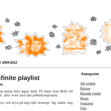
 2004-2012
Kategorier
inite playlist
Allt möjligt
N)
Böcker
at nästan hela dagen ändå. På slutet kom Bobo till
Blandat media
de
, after work med alla jobbarkompisarna.
Blogg
ys och krya-på-mig-själv-koncept. Jag tänkte mig
Featured
Film