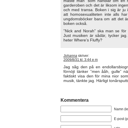
måste man” som handlar om en hig
garderoben och det är liksom ingen 
och med transa. Boken i sig är ju i
att homosexualiteten inte alls har
ungdomsböcker bara om att det är
boken också.
”Nick and Norah” ska man se för 
Just musiken är sådär, tycker jag.
heter Where’s Fluffy?
Johanna
skriver:
2009/8/31 kl. 3:44 e m
Jag såg den på en endollarsbiograf 
förnöjt tänker ”men ååh, gulle” n
faktiskt visa den för mina nior so
musik, tänkte jag. Härligt tonårsputt
Kommentera
Namn (kr
E-post (p