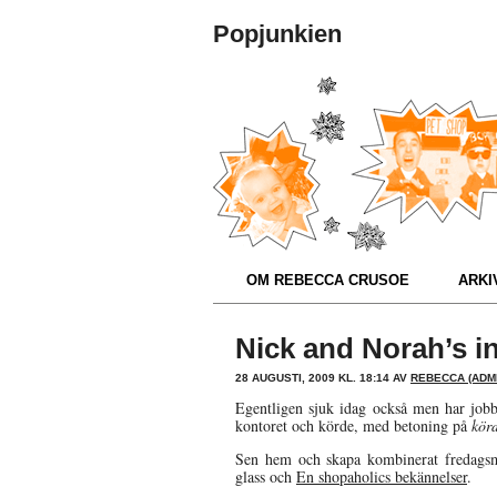
Popjunkien
OM REBECCA CRUSOE
ARKIV
Nick and Norah’s inf
28 AUGUSTI, 2009 KL. 18:14 AV
REBECCA (ADMI
Egentligen sjuk idag också men har jobb
kontoret och körde, med betoning på
kör
Sen hem och skapa kombinerat fredagsm
glass och
En shopaholics bekännelser
.