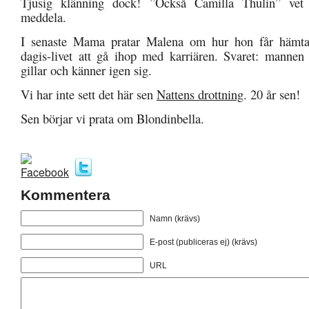
Tjusig klänning dock! ”Också Camilla Thulin” ve
meddela.
I senaste Mama pratar Malena om hur hon får hämta
dagis-livet att gå ihop med karriären. Svaret: mannen
gillar och känner igen sig.
Vi har inte sett det här sen
Nattens drottning
. 20 år sen!
Sen börjar vi prata om Blondinbella.
Kommentera
Namn (krävs)
E-post (publiceras ej) (krävs)
URL