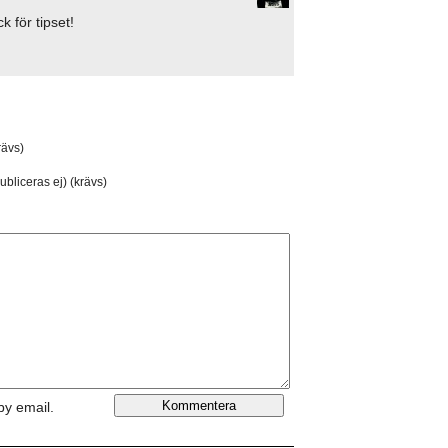
k för tipset!
ävs)
ubliceras ej) (krävs)
by email.