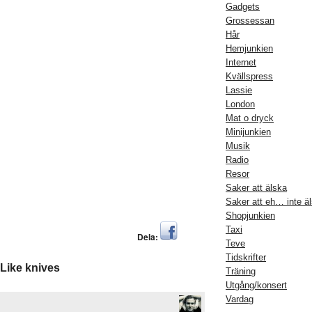
Gadgets
Grossessan
Hår
Hemjunkien
Internet
Kvällspress
Lassie
London
Mat o dryck
Minijunkien
Musik
Radio
Resor
Saker att älska
Saker att eh… inte ä
Shopjunkien
Taxi
Dela:
Teve
Tidskrifter
 Like knives
Träning
Utgång/konsert
Vardag