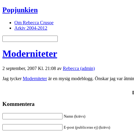
Popjunkien
Om Rebecca Crusoe
Arkiv 2004-2012
Moderniteter
2 september, 2007 Kl. 21:08 av
Rebecca (admin)
Jag tycker
Moderniteter
är en mysig modeblogg. Önskar jag var åtminst
Kommentera
Namn (krävs)
E-post (publiceras ej) (krävs)