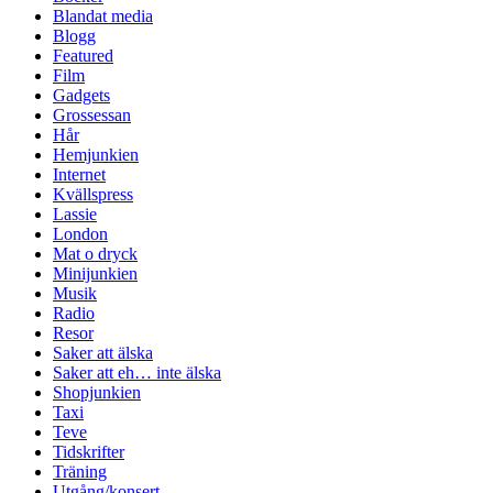
Blandat media
Blogg
Featured
Film
Gadgets
Grossessan
Hår
Hemjunkien
Internet
Kvällspress
Lassie
London
Mat o dryck
Minijunkien
Musik
Radio
Resor
Saker att älska
Saker att eh… inte älska
Shopjunkien
Taxi
Teve
Tidskrifter
Träning
Utgång/konsert