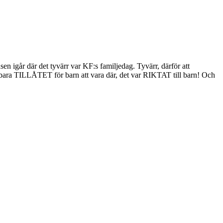
en igår där det tyvärr var KF:s familjedag. Tyvärr, därför att
te bara TILLÅTET för barn att vara där, det var RIKTAT till barn! Och