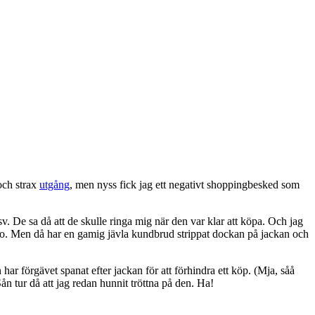
 och strax
utgång
, men nyss fick jag ett negativt shoppingbesked som
v. De sa då att de skulle ringa mig när den var klar att köpa. Och jag
r redo. Men då har en gamig jävla kundbrud strippat dockan på jackan och
ar förgävet spanat efter jackan för att förhindra ett köp. (Mja, såå
 tur då att jag redan hunnit tröttna på den. Ha!