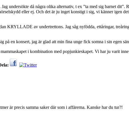
ag undersökte då några olika alternativ, t ex ”ta med sig barnet dit”. R
örselskydd eller ej. Och det är ju inget konstigt i sig, vi känner igen de
sedan KRYLLADE av undertrettons. Jag såg nyfödda, ettåringar, treåring
ig på en konsert, jag är glad att min fina unge fick somna i sin egen s
 mammaskapet i kombination med popjunkieskapet. Vi har ju varit inne 
Dela:
ltmer är precis samma saker där som i affärerna. Kanske har du tur?!