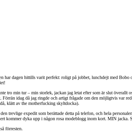
n har dagen hittills varit perfekt: roligt på jobbet, lunchdejt med Bobo
et!
ro min tur – min storlek, jackan jag letat efter som är slut överallt os
jatat. Förrän idag då jag ringde och artigt frågade om den möjligtvis va
ändå, klätt av the motherfucking skyltdocka).
en trevlige expedit som berättade detta på telefon, och hela personalen h
äkert kommer dyka upp i någon rosa modeblogg inom kort. MIN jacka. Sån
så förresten.