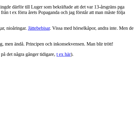
ingde därför till Luger som bekräftade att det var 13-årsgräns pga
t från t ex förra årets Popaganda och jag förstår att man måste följa
ar, nioåringar.
Jättebebisar
. Vissa med hörselkåpor, andra inte. Men de
äng, men ändå. Principen och inkonsekvensen. Man blir trött!
på det några gånger tidigare,
t ex här
).