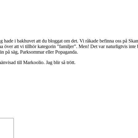
ag hade i bakhuvet att du bloggat om det. Vi råkade befinna oss på Skans
a över att vi tillhör kategorin ”familjer”. Men! Det var naturligtvis in
e än på säg, Parksommar eller Popaganda.
nvisad till Markoolio. Jag blir så trött.