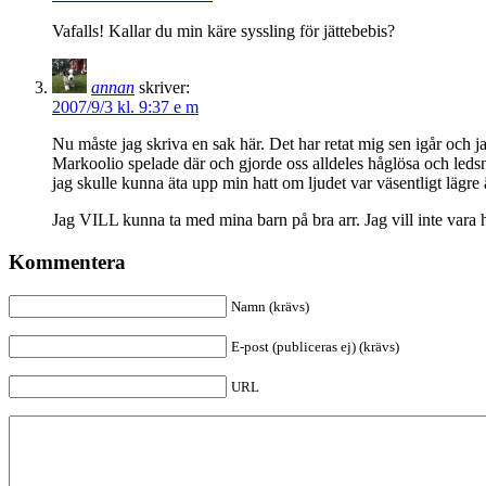
Vafalls! Kallar du min käre syssling för jättebebis?
annan
skriver:
2007/9/3 kl. 9:37 e m
Nu måste jag skriva en sak här. Det har retat mig sen igår och j
Markoolio spelade där och gjorde oss alldeles håglösa och ledsn
jag skulle kunna äta upp min hatt om ljudet var väsentligt lägr
Jag VILL kunna ta med mina barn på bra arr. Jag vill inte vara hä
Kommentera
Namn (krävs)
E-post (publiceras ej) (krävs)
URL