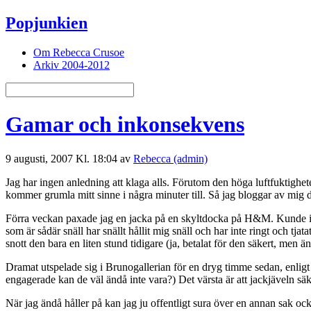
Popjunkien
Om Rebecca Crusoe
Arkiv 2004-2012
Gamar och inkonsekvens
9 augusti, 2007 Kl. 18:04 av
Rebecca (admin)
Jag har ingen anledning att klaga alls. Förutom den höga luftfuktighete
kommer grumla mitt sinne i några minuter till. Så jag bloggar av mig d
Förra veckan paxade jag en jacka på en skyltdocka på H&M. Kunde inte t
som är sådär snäll har snällt hållit mig snäll och har inte ringt och t
snott den bara en liten stund tidigare (ja, betalat för den säkert, men 
Dramat utspelade sig i Brunogallerian för en dryg timme sedan, enligt d
engagerade kan de väl ändå inte vara?) Det värsta är att jackjäveln s
När jag ändå håller på kan jag ju offentligt sura över en annan sak ock