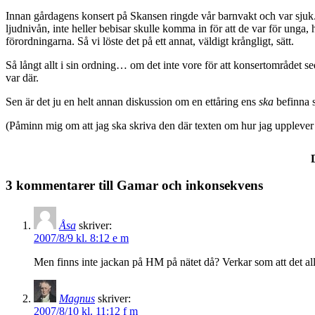
Innan gårdagens konsert på Skansen ringde vår barnvakt och var sjuk. J
ljudnivån, inte heller bebisar skulle komma in för att de var för unga, h
förordningarna. Så vi löste det på ett annat, väldigt krångligt, sätt.
Så långt allt i sin ordning… om det inte vore för att konsertområdet 
var där.
Sen är det ju en helt annan diskussion om en ettåring ens
ska
befinna s
(Påminn mig om att jag ska skriva den där texten om hur jag upplever
3 kommentarer till Gamar och inkonsekvens
Åsa
skriver:
2007/8/9 kl. 8:12 e m
Men finns inte jackan på HM på nätet då? Verkar som att det al
Magnus
skriver:
2007/8/10 kl. 11:12 f m