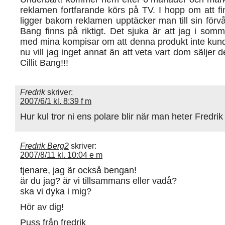
reklamen fortfarande körs på TV. I hopp om att f
ligger bakom reklamen upptäcker man till sin förvåni
Bang finns på riktigt. Det sjuka är att jag i som
med mina kompisar om att denna produkt inte kund
nu vill jag inget annat än att veta vart dom säljer 
Cillit Bang!!!
Fredrik
skriver:
2007/6/1 kl. 8:39 f m
Hur kul tror ni ens polare blir när man heter Fredri
Fredrik Berg2
skriver:
2007/8/11 kl. 10:04 e m
tjenare, jag är också bengan!
är du jag? är vi tillsammans eller vadå?
ska vi dyka i mig?
Hör av dig!
Puss från fredrik