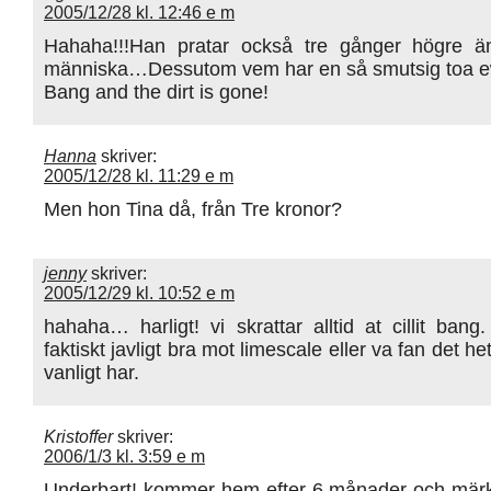
2005/12/28 kl. 12:46 e m
Hahaha!!!Han pratar också tre gånger högre ä
människa…Dessutom vem har en så smutsig toa e
Bang and the dirt is gone!
Hanna
skriver:
2005/12/28 kl. 11:29 e m
Men hon Tina då, från Tre kronor?
jenny
skriver:
2005/12/29 kl. 10:52 e m
hahaha… harligt! vi skrattar alltid at cillit ban
faktiskt javligt bra mot limescale eller va fan det h
vanligt har.
Kristoffer
skriver:
2006/1/3 kl. 3:59 e m
Underbart! kommer hem efter 6 månader och märk