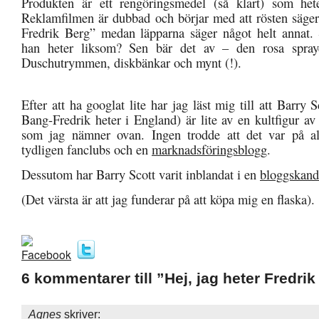
Produkten är ett rengöringsmedel (så klart) som he
Reklamfilmen är dubbad och börjar med att rösten säger 
Fredrik Berg” medan läpparna säger något helt annat. 
han heter liksom? Sen bär det av – den rosa spraye
Duschutrymmen, diskbänkar och mynt (!).
Efter att ha googlat lite har jag läst mig till att Barry S
Bang-Fredrik heter i England) är lite av en kultfigur a
som jag nämner ovan. Ingen trodde att det var på all
tydligen fanclubs och en
marknadsföringsblogg
.
Dessutom har Barry Scott varit inblandat i en
bloggskand
(Det värsta är att jag funderar på att köpa mig en flaska).
6 kommentarer till ”Hej, jag heter Fredri
Agnes
skriver: