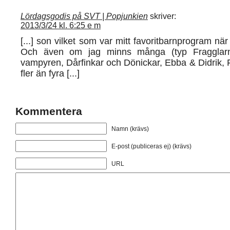
Lördagsgodis på SVT | Popjunkien
skriver:
2013/3/24 kl. 6:25 e m
[...] son vilket som var mitt favoritbarnprogram när 
Och även om jag minns många (typ Fragglarna
vampyren, Dårfinkar och Dönickar, Ebba & Didrik,
fler än fyra [...]
Kommentera
Namn (krävs)
E-post (publiceras ej) (krävs)
URL