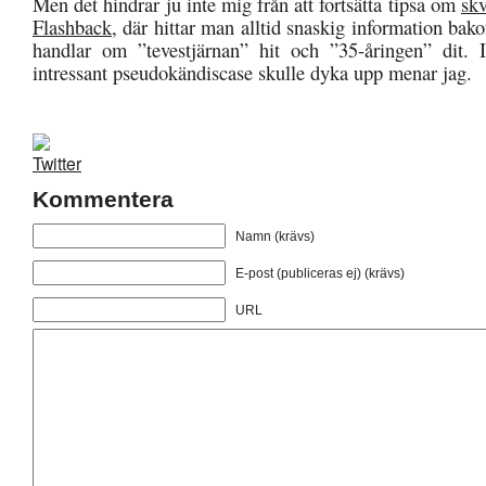
Men det hindrar ju inte mig från att fortsätta tipsa om
skv
Flashback
, där hittar man alltid snaskig information ba
handlar om ”tevestjärnan” hit och ”35-åringen” dit. 
intressant pseudokändiscase skulle dyka upp menar jag.
Kommentera
Namn (krävs)
E-post (publiceras ej) (krävs)
URL