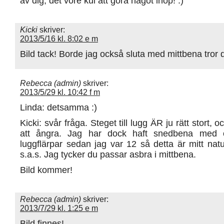
av dig, det vore kul att göra något ihop! :)
Kicki
skriver:
2013/5/16 kl. 8:02 e m
Bild tack! Borde jag också sluta med mittbena tro
Rebecca (admin)
skriver:
2013/5/29 kl. 10:42 f m
Linda: detsamma :)
Kicki: svår fråga. Steget till lugg ÄR ju rätt stort, oc
att ångra. Jag har dock haft snedbena med ol
luggflärpar sedan jag var 12 så detta är mitt natur
s.a.s. Jag tycker du passar asbra i mittbena.
Bild kommer!
Rebecca (admin)
skriver:
2013/7/29 kl. 1:25 e m
Bild finnes!