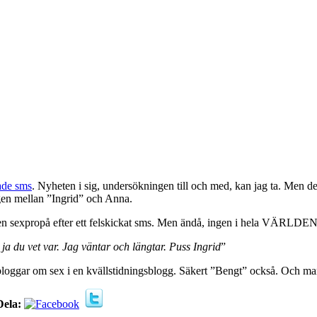
ade sms
. Nyheten i sig, undersökningen till och med, kan jag ta. Men det
ogen mellan ”Ingrid” och Anna.
tt en sexpropå efter ett felskickat sms. Men ändå, ingen i hela VÄRLDEN
 du vet var. Jag väntar och längtar. Puss Ingrid
”
så bloggar om sex i en kvällstidningsblogg. Säkert ”Bengt” också. Och m
Dela: