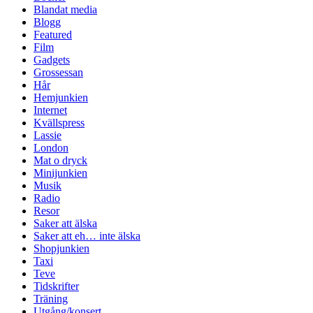
Blandat media
Blogg
Featured
Film
Gadgets
Grossessan
Hår
Hemjunkien
Internet
Kvällspress
Lassie
London
Mat o dryck
Minijunkien
Musik
Radio
Resor
Saker att älska
Saker att eh… inte älska
Shopjunkien
Taxi
Teve
Tidskrifter
Träning
Utgång/konsert