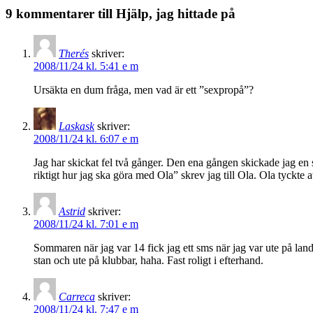
9 kommentarer till Hjälp, jag hittade på
Therés
skriver:
2008/11/24 kl. 5:41 e m
Ursäkta en dum fråga, men vad är ett ”sexpropå”?
Laskask
skriver:
2008/11/24 kl. 6:07 e m
Jag har skickat fel två gånger. Den ena gången skickade jag en snu
riktigt hur jag ska göra med Ola” skrev jag till Ola. Ola tyckte a
Astrid
skriver:
2008/11/24 kl. 7:01 e m
Sommaren när jag var 14 fick jag ett sms när jag var ute på lande
stan och ute på klubbar, haha. Fast roligt i efterhand.
Carreca
skriver:
2008/11/24 kl. 7:47 e m