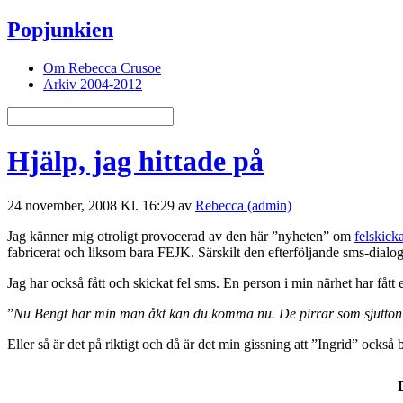
Popjunkien
Om Rebecca Crusoe
Arkiv 2004-2012
Hjälp, jag hittade på
24 november, 2008 Kl. 16:29 av
Rebecca (admin)
Jag känner mig otroligt provocerad av den här ”nyheten” om
felskick
fabricerat och liksom bara FEJK. Särskilt den efterföljande sms-dial
Jag har också fått och skickat fel sms. En person i min närhet har få
”
Nu Bengt har min man åkt kan du komma nu. De pirrar som sjutton ja
Eller så är det på riktigt och då är det min gissning att ”Ingrid” ock