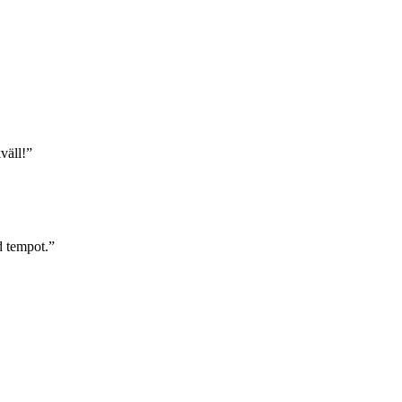
väll!”
d tempot.”