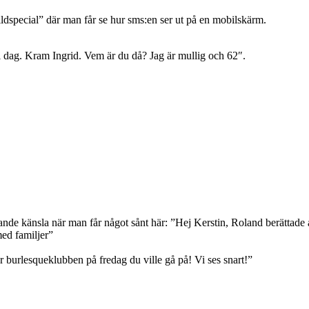
ldspecial” där man får se hur sms:en ser ut på en mobilskärm.
i dag. Kram Ingrid. Vem är du då? Jag är mullig och 62″.
nde känsla när man får något sånt här: ”Hej Kerstin, Roland berättade 
ed familjer”
där burlesqueklubben på fredag du ville gå på! Vi ses snart!”