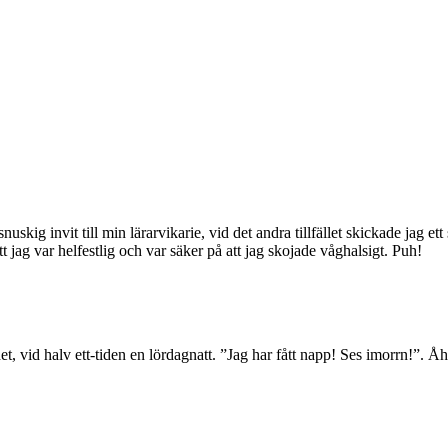
skig invit till min lärarvikarie, vid det andra tillfället skickade jag ett
tt jag var helfestlig och var säker på att jag skojade våghalsigt. Puh!
t, vid halv ett-tiden en lördagnatt. ”Jag har fått napp! Ses imorrn!”. Åh