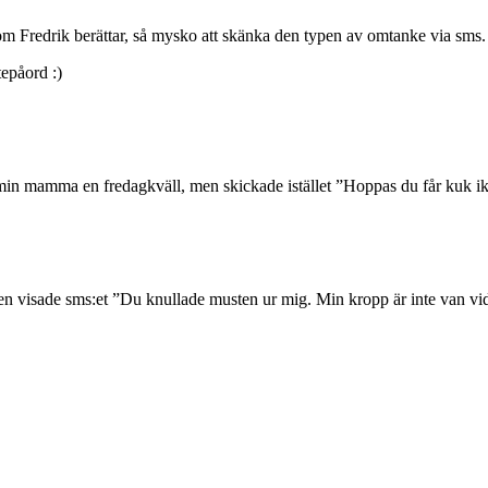
om Fredrik berättar, så mysko att skänka den typen av omtanke via sms.
epåord :)
l min mamma en fredagkväll, men skickade istället ”Hoppas du får kuk ik
akten visade sms:et ”Du knullade musten ur mig. Min kropp är inte van vi