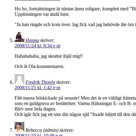
Ho ho, fortsättningen är nästan ännu roligare, komplett med ”Bi
Upplösningen var ändå bäst:
”Ja han ringde och kom över. Jag fick vad jag behövde lite öm 
Hanna
skriver:
2008/11/24 kl. 8:34 e m
Hahahahaha, jag skrattar ihjäl mig!!
Och åt Ola-kommentaren.
Fredrik Thorén
skriver:
2008/11/25 kl. 1:42 e m
Fått massa felskickade på senaste! Men det är en väldigt främma
som en guldgruva av berättelser. Varma Hälsningar E- och B- m
Blev nere hela dagen.
Och igår fick jag ett sms där någon själ ”fixade biljett till den 
Rebecca (admin)
skriver:
2008/11/25 kl. 10:49 e m