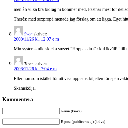
men åh vilka bra bidrag ni kommer med. Fastnar mest för det s
Therés: med sexpropå menade jag förslag om att ligga. Eget hitt
Sven
skriver:
2008/11/26 kl. 12:07 e m
Min syster skulle skicka sms:et ”Hoppas du får kul ikväll!” til
Tove
skriver:
2008/11/26 kl. 7:04 e m
Eller hon som istället för att visa upp sms-biljetten för spärrv
Skamskölja.
Kommentera
Namn (krävs)
E-post (publiceras ej) (krävs)