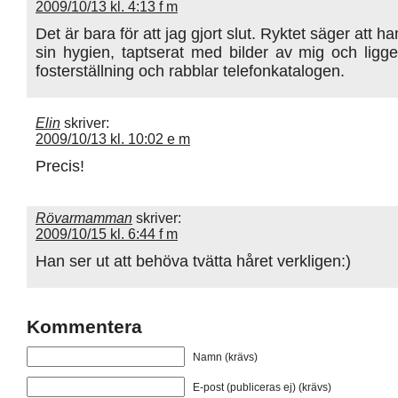
2009/10/13 kl. 4:13 f m
Det är bara för att jag gjort slut. Ryktet säger att ha
sin hygien, taptserat med bilder av mig och ligge
fosterställning och rabblar telefonkatalogen.
Elin
skriver:
2009/10/13 kl. 10:02 e m
Precis!
Rövarmamman
skriver:
2009/10/15 kl. 6:44 f m
Han ser ut att behöva tvätta håret verkligen:)
Kommentera
Namn (krävs)
E-post (publiceras ej) (krävs)