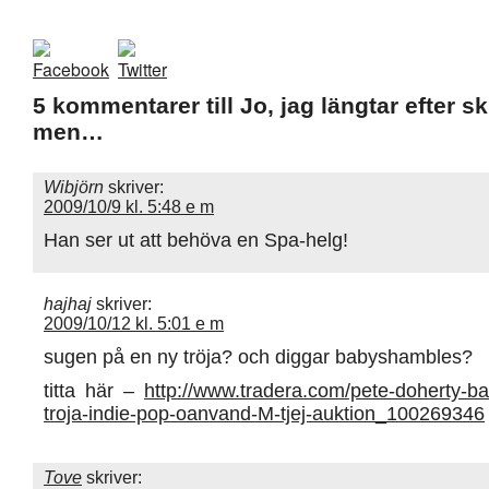
5 kommentarer till Jo, jag längtar efter s
men…
Wibjörn
skriver:
2009/10/9 kl. 5:48 e m
Han ser ut att behöva en Spa-helg!
hajhaj
skriver:
2009/10/12 kl. 5:01 e m
sugen på en ny tröja? och diggar babyshambles?
titta här –
http://www.tradera.com/pete-doherty-b
troja-indie-pop-oanvand-M-tjej-auktion_100269346
Tove
skriver: