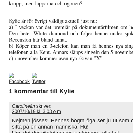
kropp, men läpparna och ögonen?
Kylie är för övrigt väldigt aktuell just nu:
a) I veckan var det premiär på dokumentärfilmen om h
Den heter White diamond och följer henne under sjuk
Recension här bland annat
.
b) Köper man en 3-telefon kan man få hennes nya sing
telefonen a la Kent. Annars släpps singeln den 5 novemb
c) i november kommer även nya skivan ”X”.
1 kommentar till Kylie
Carolinefin
skriver:
2007/10/19 kl. 3:03 e m
Nejmen jösses! Hennes högra öga ser ju ut som o
sitta på en annan människa. Hu!
Hm, det där citatet verkar ju stämma i alla fall…