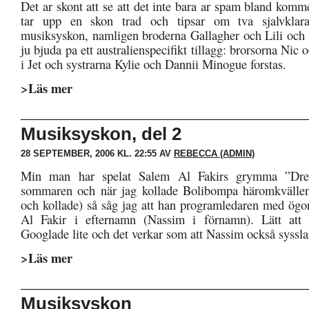
Det ar skont att se att det inte bara ar spam bland komm
tar upp en skon trad och tipsar om tva sjalvklara
musiksyskon, namligen broderna Gallagher och Lili och 
ju bjuda pa ett australienspecifikt tillagg: brorsorna Nic 
i Jet och systrarna Kylie och Dannii Minogue forstas.
>Läs mer
Musiksyskon, del 2
28 SEPTEMBER, 2006 KL. 22:55 AV
REBECCA (ADMIN)
Min man har spelat Salem Al Fakirs grymma ”Dre
sommaren och när jag kollade Bolibompa häromkvällen 
och kollade) så såg jag att han programledaren med ögo
Al Fakir i efternamn (Nassim i förnamn). Lätt att 
Googlade lite och det verkar som att Nassim också syssl
>Läs mer
Musiksyskon